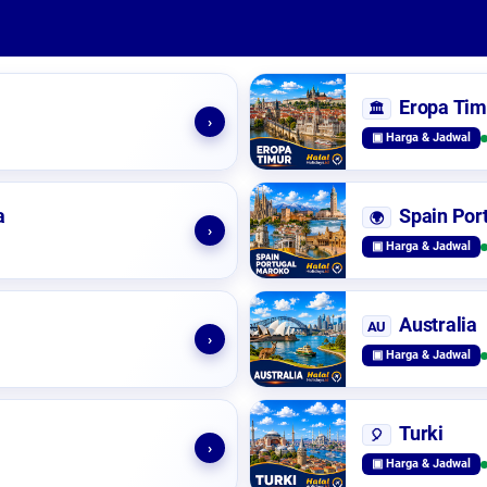
Eropa Tim
🏛️
›
▣ Harga & Jadwal
a
Spain Por
🌍
›
▣ Harga & Jadwal
Australia
AU
›
▣ Harga & Jadwal
Turki
🎈
›
▣ Harga & Jadwal