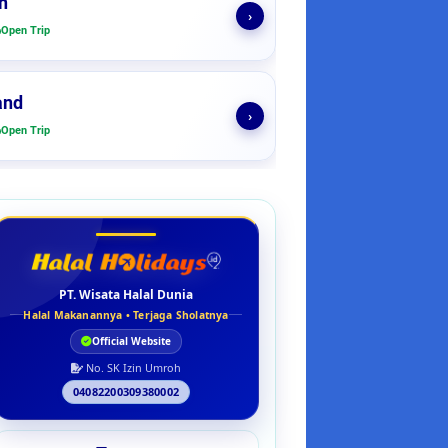
n
›
Open Trip
and
›
Open Trip
PT. Wisata Halal Dunia
Halal Makanannya • Terjaga Sholatnya
Official Website
No. SK Izin Umroh
04082200309380002