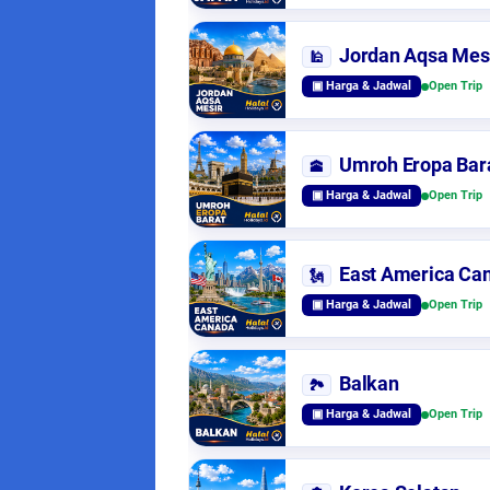
Jordan Aqsa Mes
🕌
▣ Harga & Jadwal
Open Trip
Umroh Eropa Bar
🕋
▣ Harga & Jadwal
Open Trip
East America Ca
🗽
▣ Harga & Jadwal
Open Trip
Balkan
🏞️
▣ Harga & Jadwal
Open Trip