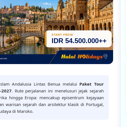
START FROM
IDR 54.500.000++
 Islam Andalusia Lintas Benua melalui
Paket Tour
-2027
. Rute perjalanan ini menelusuri jejak sejarah
ika hingga Eropa: mencakup episentrum kejayaan
n warisan sejarah dan arsitektur klasik di Portugal,
budaya di Maroko.