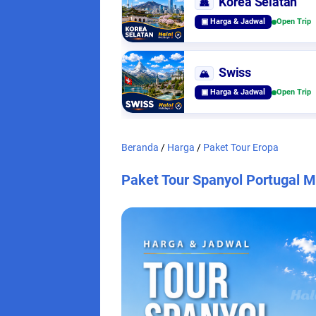
Korea Selatan
🏯
▣ Harga & Jadwal
Open Trip
Swiss
🏔️
▣ Harga & Jadwal
Open Trip
Beranda
/
Harga
/
Paket Tour Eropa
Paket Tour Spanyol Portugal 