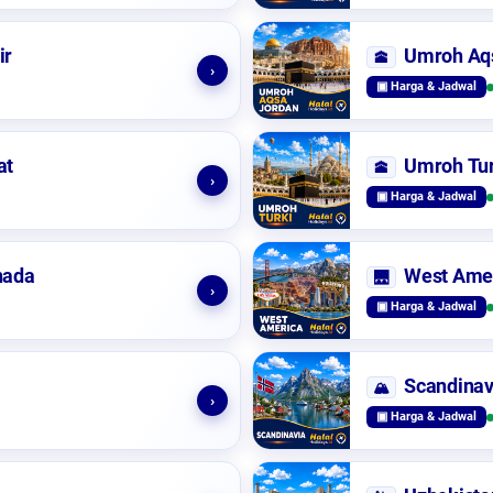
ir
Umroh Aq
🕋
›
▣ Harga & Jadwal
at
Umroh Tur
🕋
›
▣ Harga & Jadwal
nada
West Ame
🌉
›
▣ Harga & Jadwal
Scandinav
🏔️
›
▣ Harga & Jadwal