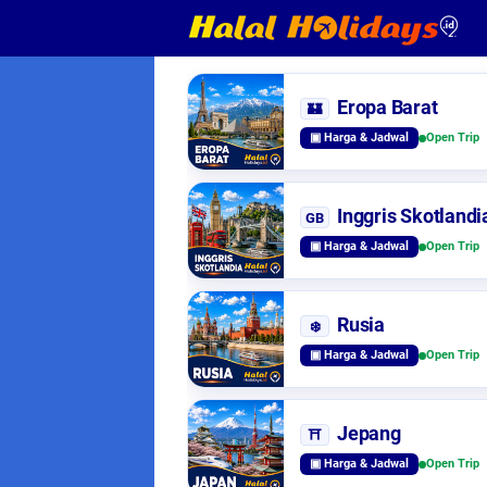
Eropa Barat
🏰
▣ Harga & Jadwal
Open Trip
Inggris Skotlandi
GB
▣ Harga & Jadwal
Open Trip
Rusia
❄️
▣ Harga & Jadwal
Open Trip
Jepang
⛩️
▣ Harga & Jadwal
Open Trip