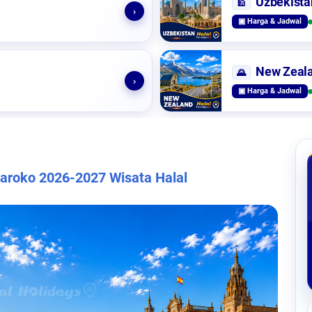
Uzbekista
🕌
›
▣ Harga & Jadwal
New Zeal
🌄
›
▣ Harga & Jadwal
Maroko 2026-2027 Wisata Halal