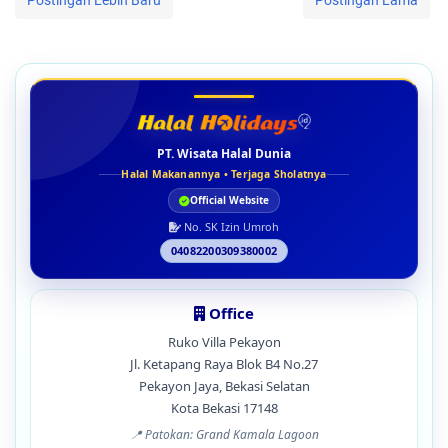
Postingan Lebih Baru
Postingan Lama
PT. Wisata Halal Dunia
Halal Makanannya • Terjaga Sholatnya
Official Website
No. SK Izin Umroh
04082200309380002
Office
Ruko Villa Pekayon
Jl. Ketapang Raya Blok B4 No.27
Pekayon Jaya, Bekasi Selatan
Kota Bekasi 17148
📍 Patokan: Grand Kamala Lagoon