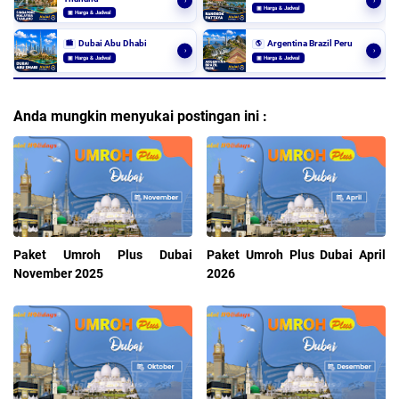
›
›
▣ Harga & Jadwal
▣ Harga & Jadwal
Dubai Abu Dhabi
Argentina Brazil Peru
🏙️
🌎
›
›
▣ Harga & Jadwal
▣ Harga & Jadwal
Anda mungkin menyukai postingan ini :
Paket Umroh Plus Dubai
Paket Umroh Plus Dubai April
November 2025
2026