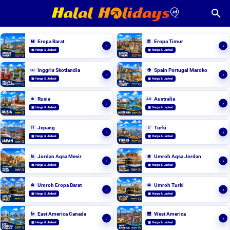
Eropa Barat
Eropa Timur
🏰
🏛️
›
›
▣ Harga & Jadwal
▣ Harga & Jadwal
Inggris Skotlandia
Spain Portugal Maroko
GB
🌍
›
›
▣ Harga & Jadwal
▣ Harga & Jadwal
Rusia
Australia
❄️
AU
›
›
▣ Harga & Jadwal
▣ Harga & Jadwal
Jepang
Turki
⛩️
🎈
›
›
▣ Harga & Jadwal
▣ Harga & Jadwal
Jordan Aqsa Mesir
Umroh Aqsa Jordan
🕌
🕋
›
›
▣ Harga & Jadwal
▣ Harga & Jadwal
Umroh Eropa Barat
Umroh Turki
🕋
🕋
›
›
▣ Harga & Jadwal
▣ Harga & Jadwal
East America Canada
West America
🗽
🌉
›
›
▣ Harga & Jadwal
▣ Harga & Jadwal