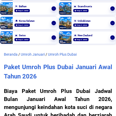
Balkan
Scandinavia
🏞️
🏔️
›
›
▣ Harga & Jadwal
▣ Harga & Jadwal
Korea Selatan
Uzbekistan
🏯
🕌
›
›
▣ Harga & Jadwal
▣ Harga & Jadwal
Swiss
New Zealand
🏔️
🌄
›
›
▣ Harga & Jadwal
▣ Harga & Jadwal
Beranda
/
Umroh Januari
/
Umroh Plus Dubai
Paket Umroh Plus Dubai Januari Awal
Tahun 2026
Biaya Paket Umroh Plus Dubai Jadwal
Bulan Januari Awal Tahun 2026,
mengunjungi keindahan kota suci di negara
Arab Saudi untuk beribadah dan berziarah