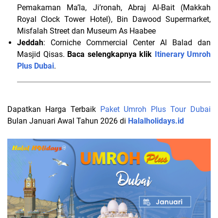
Pemakaman Ma’la, Ji’ronah, Abraj Al-Bait (Makkah
Royal Clock Tower Hotel), Bin Dawood Supermarket,
Misfalah Street dan Museum As Haabee
Jeddah
: Corniche Commercial Center Al Balad dan
Masjid Qisas.
Baca selengkapnya klik
Itinerary Umroh
Plus Dubai
.
Dapatkan Harga Terbaik
Paket Umroh Plus Tour Dubai
Bulan Januari Awal Tahun 2026 di
Halalholidays.id