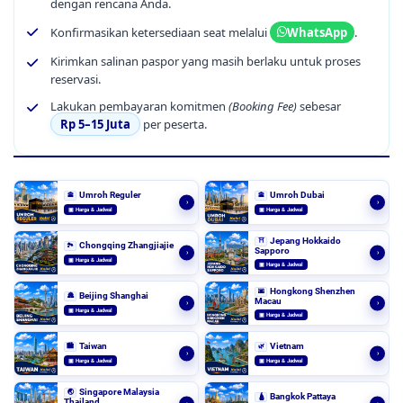
dengan rencana Anda.
Konfirmasikan ketersediaan seat melalui
.
WhatsApp
Kirimkan salinan paspor yang masih berlaku untuk proses
reservasi.
Lakukan pembayaran komitmen
(Booking Fee)
sebesar
Rp 5–15 Juta
per peserta.
Umroh Reguler
Umroh Dubai
🕋
🕋
›
›
▣ Harga & Jadwal
▣ Harga & Jadwal
Jepang Hokkaido
⛩️
Chongqing Zhangjiajie
🏞️
Sapporo
›
›
▣ Harga & Jadwal
▣ Harga & Jadwal
Hongkong Shenzhen
🌆
Beijing Shanghai
🏯
Macau
›
›
▣ Harga & Jadwal
▣ Harga & Jadwal
Taiwan
Vietnam
🏙️
🌿
›
›
▣ Harga & Jadwal
▣ Harga & Jadwal
Singapore Malaysia
🌏
Bangkok Pattaya
🛕
Thailand