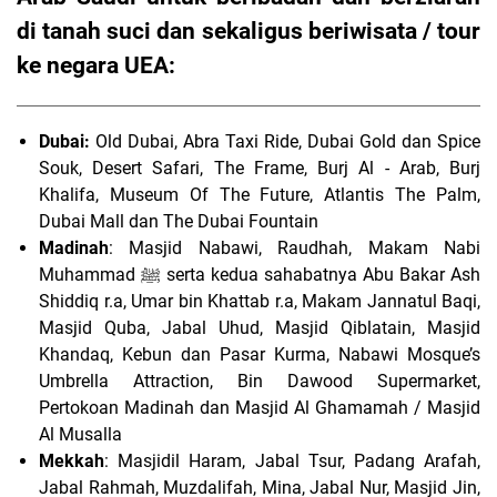
di tanah suci dan sekaligus beriwisata / tour
ke negara UEA:
Dubai:
Old Dubai, Abra Taxi Ride, Dubai Gold dan Spice
Souk, Desert Safari, The Frame, Burj Al - Arab, Burj
Khalifa, Museum Of The Future, Atlantis The Palm,
Dubai Mall dan The Dubai Fountain
Madinah
: Masjid Nabawi, Raudhah, Makam Nabi
Muhammad ﷺ serta kedua sahabatnya Abu Bakar Ash
Shiddiq r.a, Umar bin Khattab r.a, Makam Jannatul Baqi,
Masjid Quba, Jabal Uhud, Masjid Qiblatain, Masjid
Khandaq, Kebun dan Pasar Kurma, Nabawi Mosque’s
Umbrella Attraction, Bin Dawood Supermarket,
Pertokoan Madinah dan Masjid Al Ghamamah / Masjid
Al Musalla
Mekkah
: Masjidil Haram, Jabal Tsur, Padang Arafah,
Jabal Rahmah, Muzdalifah, Mina, Jabal Nur, Masjid Jin,