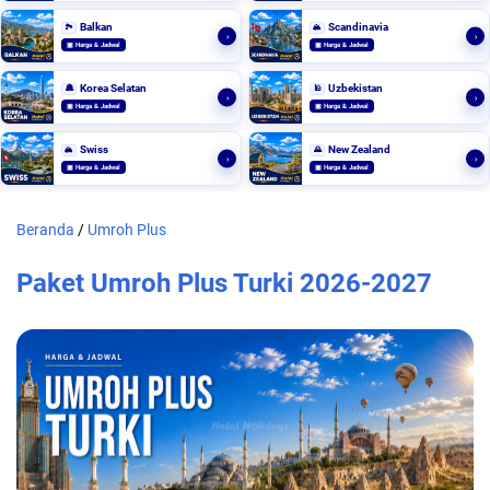
Balkan
Scandinavia
🏞️
🏔️
›
›
▣ Harga & Jadwal
▣ Harga & Jadwal
Korea Selatan
Uzbekistan
🏯
🕌
›
›
▣ Harga & Jadwal
▣ Harga & Jadwal
Swiss
New Zealand
🏔️
🌄
›
›
▣ Harga & Jadwal
▣ Harga & Jadwal
Beranda
/
Umroh Plus
Paket Umroh Plus Turki 2026-2027