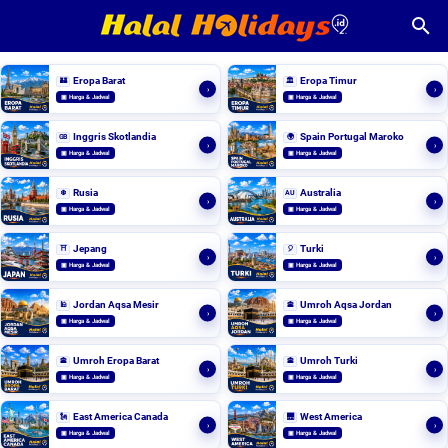
Eropa Barat
Eropa Timur
🏰
🏛️
›
›
▣ Harga & Jadwal
▣ Harga & Jadwal
Inggris Skotlandia
Spain Portugal Maroko
GB
🌍
›
›
▣ Harga & Jadwal
▣ Harga & Jadwal
Rusia
Australia
❄️
AU
›
›
▣ Harga & Jadwal
▣ Harga & Jadwal
Jepang
Turki
⛩️
🎈
›
›
▣ Harga & Jadwal
▣ Harga & Jadwal
Jordan Aqsa Mesir
Umroh Aqsa Jordan
🕌
🕋
›
›
▣ Harga & Jadwal
▣ Harga & Jadwal
Umroh Eropa Barat
Umroh Turki
🕋
🕋
›
›
▣ Harga & Jadwal
▣ Harga & Jadwal
East America Canada
West America
🗽
🌉
›
›
▣ Harga & Jadwal
▣ Harga & Jadwal