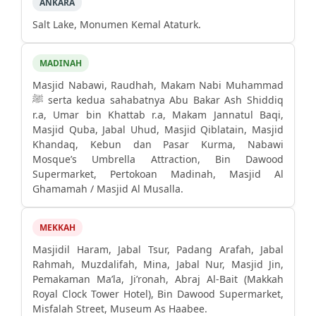
ANKARA
Salt Lake, Monumen Kemal Ataturk.
MADINAH
Masjid Nabawi, Raudhah, Makam Nabi Muhammad
ﷺ serta kedua sahabatnya Abu Bakar Ash Shiddiq
r.a, Umar bin Khattab r.a, Makam Jannatul Baqi,
Masjid Quba, Jabal Uhud, Masjid Qiblatain, Masjid
Khandaq, Kebun dan Pasar Kurma, Nabawi
Mosque’s Umbrella Attraction, Bin Dawood
Supermarket, Pertokoan Madinah, Masjid Al
Ghamamah / Masjid Al Musalla.
MEKKAH
Masjidil Haram, Jabal Tsur, Padang Arafah, Jabal
Rahmah, Muzdalifah, Mina, Jabal Nur, Masjid Jin,
Pemakaman Ma’la, Ji’ronah, Abraj Al-Bait (Makkah
Royal Clock Tower Hotel), Bin Dawood Supermarket,
Misfalah Street, Museum As Haabee.