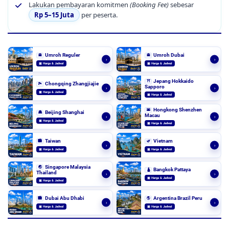
Lakukan pembayaran komitmen
(Booking Fee)
sebesar
Rp 5–15 Juta
per peserta.
Umroh Reguler
Umroh Dubai
🕋
🕋
›
›
▣ Harga & Jadwal
▣ Harga & Jadwal
Jepang Hokkaido
⛩️
Chongqing Zhangjiajie
🏞️
Sapporo
›
›
▣ Harga & Jadwal
▣ Harga & Jadwal
Hongkong Shenzhen
🌆
Beijing Shanghai
🏯
Macau
›
›
▣ Harga & Jadwal
▣ Harga & Jadwal
Taiwan
Vietnam
🏙️
🌿
›
›
▣ Harga & Jadwal
▣ Harga & Jadwal
Singapore Malaysia
🌏
Bangkok Pattaya
🛕
Thailand
›
›
▣ Harga & Jadwal
▣ Harga & Jadwal
Dubai Abu Dhabi
Argentina Brazil Peru
🏙️
🌎
›
›
▣ Harga & Jadwal
▣ Harga & Jadwal