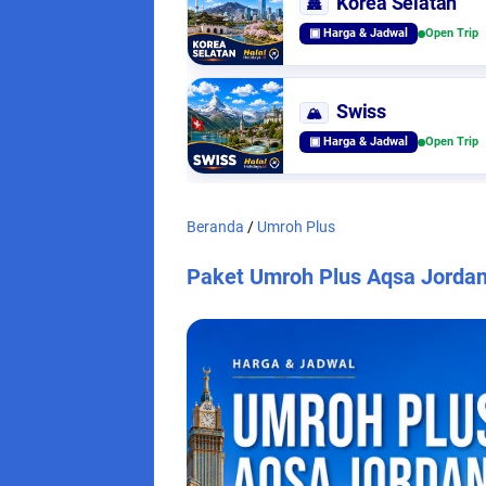
Korea Selatan
🏯
▣ Harga & Jadwal
Open Trip
Swiss
🏔️
▣ Harga & Jadwal
Open Trip
Beranda
/
Umroh Plus
Paket Umroh Plus Aqsa Jorda