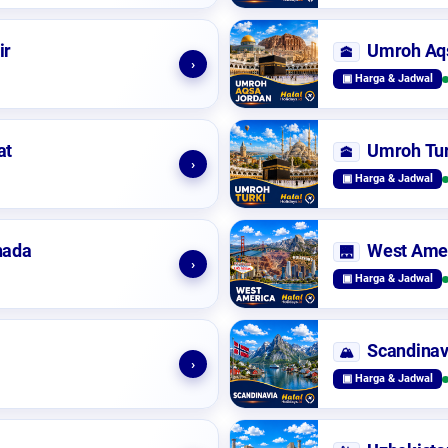
ir
Umroh Aq
🕋
›
▣ Harga & Jadwal
at
Umroh Tur
🕋
›
▣ Harga & Jadwal
nada
West Ame
🌉
›
▣ Harga & Jadwal
Scandinav
🏔️
›
▣ Harga & Jadwal