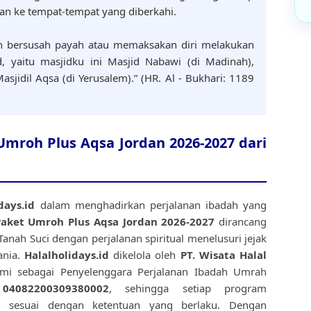
n ke tempat-tempat yang diberkahi.
id, yaitu masjidku ini Masjid Nabawi (di Madinah),
sjidil Aqsa (di Yerusalem).” (HR. Al - Bukhari: 1189
mroh Plus Aqsa Jordan 2026-2027 dari
days.id
dalam menghadirkan perjalanan ibadah yang
aket Umroh Plus Aqsa Jordan 2026-2027
dirancang
ah Suci dengan perjalanan spiritual menelusuri jejak
ania.
Halalholidays.id
dikelola oleh
PT. Wisata Halal
smi sebagai Penyelenggara Perjalanan Ibadah Umrah
04082200309380002
, sehingga setiap program
nal sesuai dengan ketentuan yang berlaku. Dengan