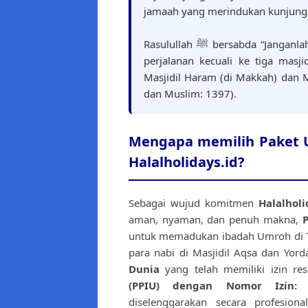
jamaah yang merindukan kunjunga
Rasulullah ﷺ bersabda “Janganlah bersusah payah atau memaksakan diri melakukan
perjalanan kecuali ke tiga masj
Masjidil Haram (di Makkah) dan Ma
dan Muslim: 1397).
Mengapa memilih Paket U
Halalholidays.id?
Sebagai wujud komitmen
Halalholi
aman, nyaman, dan penuh makna,
P
untuk memadukan ibadah Umroh di Tan
para nabi di Masjidil Aqsa dan Yord
Dunia
yang telah memiliki izin re
(PPIU) dengan Nomor Izin: 
diselenggarakan secara profesio