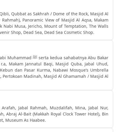
Qibli, Qubbat as Sakhrah / Dome of the Rock, Masjid Al
r Rahmah), Panoramic View of Masjid Al Aqsa, Makam
k Nabi Musa, Jericho, Mount of Temptation, The Walls
venir Shop, Dead Sea, Dead Sea Cosmetic Shop.
edua sahabatnya Abu Bakar
 r.a, Makam Jannatul Baqi, Masjid Quba, Jabal Uhud,
, Kebun dan Pasar Kurma, Nabawi Mosque’s Umbrella
t, Pertokoan Madinah, Masjid Al Ghamamah / Masjid Al
g Arafah, Jabal Rahmah, Muzdalifah, Mina, Jabal Nur,
ah, Abraj Al-Bait (Makkah Royal Clock Tower Hotel), Bin
eet, Museum As Haabee.