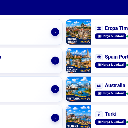
Eropa Tim
🏛️
›
▣ Harga & Jadwal
a
Spain Por
🌍
›
▣ Harga & Jadwal
Australia
AU
›
▣ Harga & Jadwal
Turki
🎈
›
▣ Harga & Jadwal