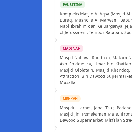
PALESTINA
Kompleks Masjid Al Aqsa (Masjid Al 
Buraq, Musholla Al Marwani, Babu
Nabi Ibrahim dan Keluarganya, Jeja
of Jerussalem, Tembok Ratapan, Sou
MADINAH
Masjid Nabawi, Raudhah, Makam Nabi Muhammad ﷺ serta k
Ash Shiddiq r.a, Umar bin Khattab
Masjid Qiblatain, Masjid Khandaq
Attraction, Bin Dawood Supermarke
Musalla.
MEKKAH
Masjidil Haram, Jabal Tsur, Padan
Masjid Jin, Pemakaman Ma’la, Ji’ron
Dawood Supermarket, Misfalah Str