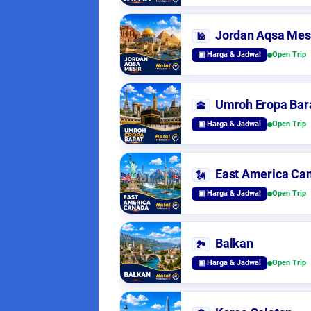
Jordan Aqsa Mes
🕌
▣ Harga & Jadwal
Open Trip
Umroh Eropa Bar
🕋
▣ Harga & Jadwal
Open Trip
East America Ca
🗽
▣ Harga & Jadwal
Open Trip
Balkan
🏞️
▣ Harga & Jadwal
Open Trip