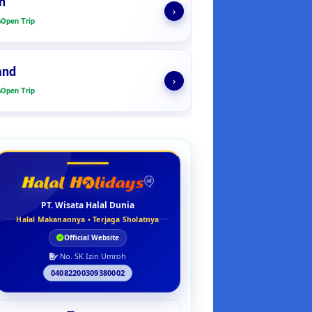
n
›
Open Trip
and
›
Open Trip
PT. Wisata Halal Dunia
Halal Makanannya • Terjaga Sholatnya
Official Website
No. SK Izin Umroh
04082200309380002