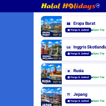
Eropa Barat
🏰
▣ Harga & Jadwal
Open Trip
Inggris Skotlandi
GB
▣ Harga & Jadwal
Open Trip
Rusia
❄️
▣ Harga & Jadwal
Open Trip
Jepang
⛩️
▣ Harga & Jadwal
Open Trip