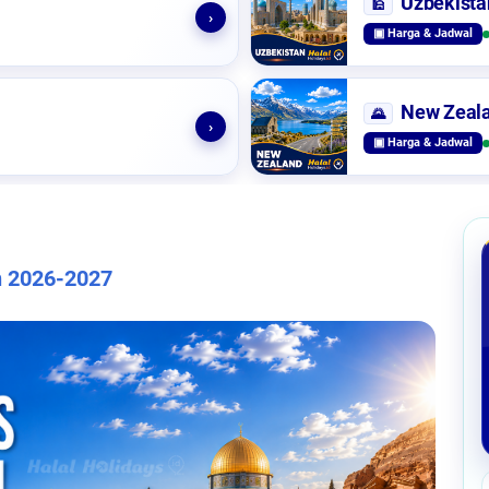
Uzbekista
🕌
›
▣ Harga & Jadwal
New Zeal
🌄
›
▣ Harga & Jadwal
n 2026-2027