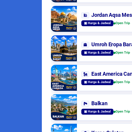
Jordan Aqsa Mes
🕌
▣ Harga & Jadwal
Open Trip
Umroh Eropa Bar
🕋
▣ Harga & Jadwal
Open Trip
East America Ca
🗽
▣ Harga & Jadwal
Open Trip
Balkan
🏞️
▣ Harga & Jadwal
Open Trip