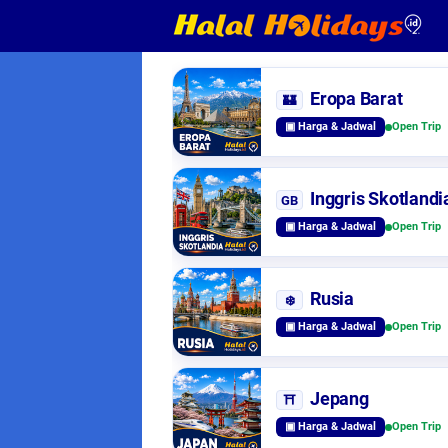
Eropa Barat
🏰
▣ Harga & Jadwal
Open Trip
Inggris Skotlandi
GB
▣ Harga & Jadwal
Open Trip
Rusia
❄️
▣ Harga & Jadwal
Open Trip
Jepang
⛩️
▣ Harga & Jadwal
Open Trip