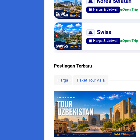
Korea Selatan
🏯
▣ Harga & Jadwal
Open Trip
Swiss
🏔️
▣ Harga & Jadwal
Open Trip
Postingan Terbaru
Harga
Paket Tour Asia