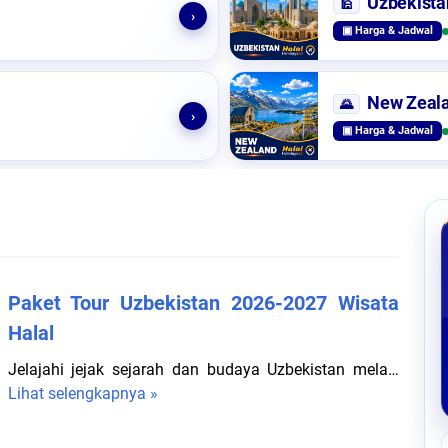
Uzbekista
🕌
›
▣ Harga & Jadwal
New Zeal
🌄
›
▣ Harga & Jadwal
Paket Tour Uzbekistan 2026-2027 Wisata
Halal
Jelajahi jejak sejarah dan budaya Uzbekistan mela…
Lihat selengkapnya »
P
a
k