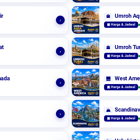
ir
Umroh Aq
🕋
›
▣ Harga & Jadwal
at
Umroh Tur
🕋
›
▣ Harga & Jadwal
nada
West Ame
🌉
›
▣ Harga & Jadwal
Scandinav
🏔️
›
▣ Harga & Jadwal