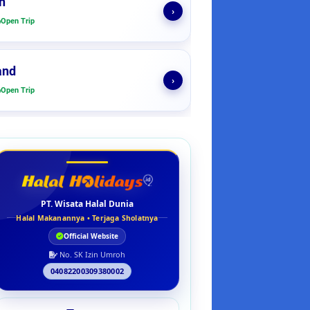
n
›
Open Trip
and
›
Open Trip
PT. Wisata Halal Dunia
Halal Makanannya • Terjaga Sholatnya
Official Website
No. SK Izin Umroh
04082200309380002