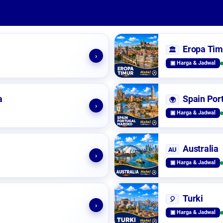
Eropa Tim
🏛️
›
▣ Harga & Jadwal
a
Spain Por
🌍
›
▣ Harga & Jadwal
Australia
AU
›
▣ Harga & Jadwal
Turki
🎈
›
▣ Harga & Jadwal