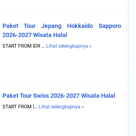
e
t
T
Paket Tour Jepang Hokkaido Sapporo
o
2026-2027 Wisata Halal
u
r
START FROM IDR …
Lihat selengkapnya »
P
U
a
z
k
b
e
e
t
k
T
i
o
s
Paket Tour Swiss 2026-2027 Wisata Halal
u
t
r
START FROM I…
Lihat selengkapnya »
P
a
J
a
n
e
k
2
p
e
0
a