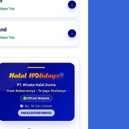
n
›
Open Trip
and
›
Open Trip
PT. Wisata Halal Dunia
Halal Makanannya • Terjaga Sholatnya
Official Website
No. SK Izin Umroh
04082200309380002