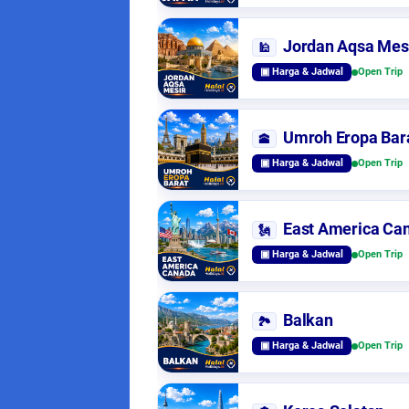
Jordan Aqsa Mes
🕌
▣ Harga & Jadwal
Open Trip
Umroh Eropa Bar
🕋
▣ Harga & Jadwal
Open Trip
East America Ca
🗽
▣ Harga & Jadwal
Open Trip
Balkan
🏞️
▣ Harga & Jadwal
Open Trip