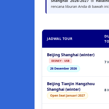
Shanghai 2026-2027
di
Halalho
rencana liburan Anda di bawah ini
DU
JADWAL TOUR
T
Beijing Shanghai (winter)
DISNEY - USB
7 
26 Desember 2026
Beijing Tianjin Hangzhou
Shanghai (winter)
8 
Open Seat Januari 2027