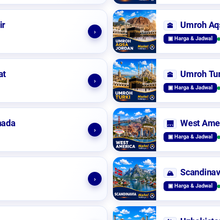
ir
Umroh Aq
🕋
›
▣ Harga & Jadwal
at
Umroh Tur
🕋
›
▣ Harga & Jadwal
nada
West Ame
🌉
›
▣ Harga & Jadwal
Scandinav
🏔️
›
▣ Harga & Jadwal