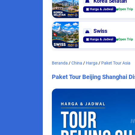
Korea Selatan
🏯
▣ Harga & Jadwal
Open Trip
Swiss
🏔️
▣ Harga & Jadwal
Open Trip
Beranda
/
China
/
Harga
/
Paket Tour Asia
Paket Tour Beijing Shanghai D