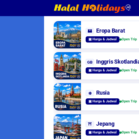
Eropa Barat
🏰
▣ Harga & Jadwal
Open Trip
Inggris Skotlandi
GB
▣ Harga & Jadwal
Open Trip
Rusia
❄️
▣ Harga & Jadwal
Open Trip
Jepang
⛩️
▣ Harga & Jadwal
Open Trip