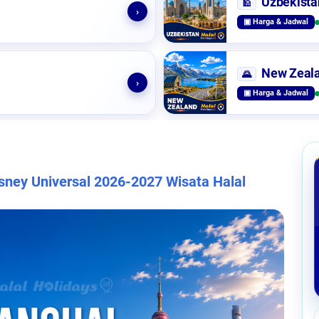
Uzbekista
🕌
›
▣ Harga & Jadwal
New Zeal
🌄
›
▣ Harga & Jadwal
isney Universal 2026-2027 Wisata Halal