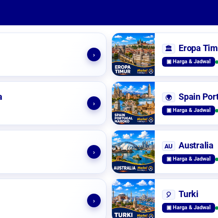
Eropa Tim
🏛️
›
▣ Harga & Jadwal
a
Spain Por
🌍
›
▣ Harga & Jadwal
Australia
AU
›
▣ Harga & Jadwal
Turki
🎈
›
▣ Harga & Jadwal