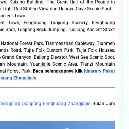
n, Kuixing Building, The Great Hall of the People in
ba Light Rail Station View dan Hongya Cave Scenic Spot
Ancient Town
t Town, Fenghuang Tuojiang Scenery, Fenghuang
 Spot, Tuojiang Rock Jumping, Tuojiang Ancient Street
National Forest Park, Tianmenshan Cableway, Tianmen
ds Road, Tujia Folk Custom Park, Tujia Folk Houses,
ie Grand Canyon, Bailong Elevator, West Sea Scenic Spot,
ujah Mountain, Yuanjiajie Scenic Area, Tianzi Mountain
nal Forest Park.
Baca selengkapnya klik
Itinerary Paket
huang Zhangjiajie
.
Chongqing Qianjiang Fenghuang Zhangjiajie
Bulan Juni