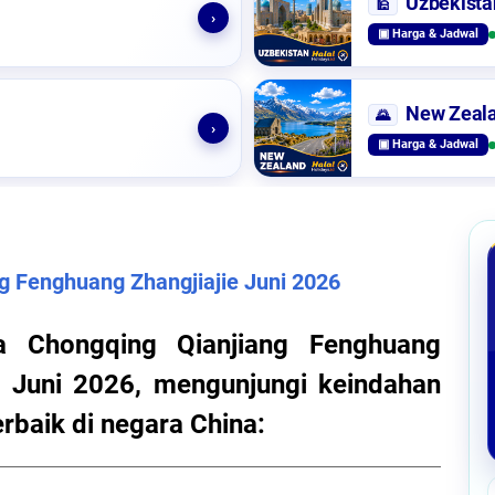
Uzbekista
🕌
›
▣ Harga & Jadwal
New Zeal
🌄
›
▣ Harga & Jadwal
g Fenghuang Zhangjiajie Juni 2026
a Chongqing Qianjiang Fenghuang
n Juni 2026, mengunjungi keindahan
rbaik di negara China: