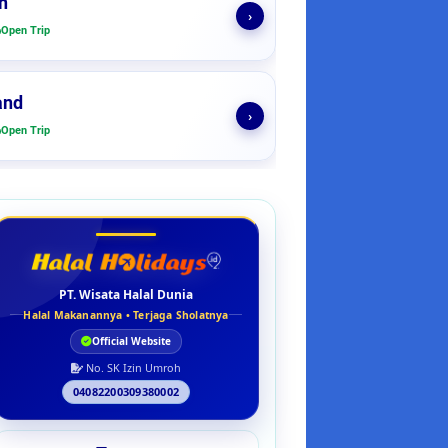
n
›
Open Trip
and
›
Open Trip
PT. Wisata Halal Dunia
Halal Makanannya • Terjaga Sholatnya
Official Website
No. SK Izin Umroh
04082200309380002