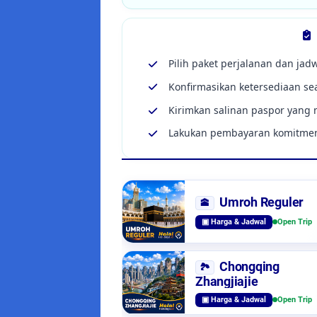
Pilih paket perjalanan dan ja
Konfirmasikan ketersediaan se
Kirimkan salinan paspor yang m
Lakukan pembayaran komitm
Umroh Reguler
🕋
▣ Harga & Jadwal
Open Trip
Chongqing
🏞️
Zhangjiajie
▣ Harga & Jadwal
Open Trip