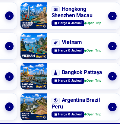
Hongkong
🌆
Shenzhen Macau
›
›
▣ Harga & Jadwal
Open Trip
Vietnam
🌿
›
›
▣ Harga & Jadwal
Open Trip
Bangkok Pattaya
🛕
›
›
▣ Harga & Jadwal
Open Trip
Argentina Brazil
🌎
Peru
›
›
▣ Harga & Jadwal
Open Trip