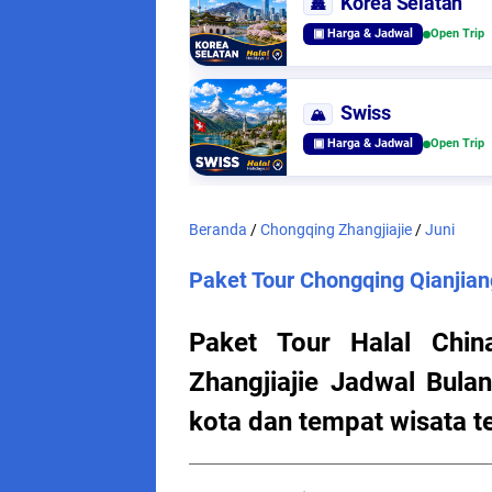
Korea Selatan
🏯
▣ Harga & Jadwal
Open Trip
Swiss
🏔️
▣ Harga & Jadwal
Open Trip
Beranda
/
Chongqing Zhangjiajie
/
Juni
Paket Tour Chongqing Qianjian
Paket Tour Halal Chin
Zhangjiajie Jadwal Bula
kota dan tempat wisata te