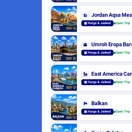
Jordan Aqsa Mes
🕌
▣ Harga & Jadwal
Open Trip
Umroh Eropa Bar
🕋
▣ Harga & Jadwal
Open Trip
East America Ca
🗽
▣ Harga & Jadwal
Open Trip
Balkan
🏞️
▣ Harga & Jadwal
Open Trip