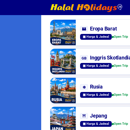
Eropa Barat
🏰
▣ Harga & Jadwal
Open Trip
Inggris Skotlandi
GB
▣ Harga & Jadwal
Open Trip
Rusia
❄️
▣ Harga & Jadwal
Open Trip
Jepang
⛩️
▣ Harga & Jadwal
Open Trip