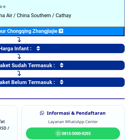
⭐⭐
na Air / China Southern / Cathay
Tour Chongqing Zhangjiajie
Harga Infant :
Paket Sudah Termasuk :
Paket Belum Termasuk :
Informasi & Pendaftaran
fat
Layanan WhatsApp Center
USD /
0813-5000-9293