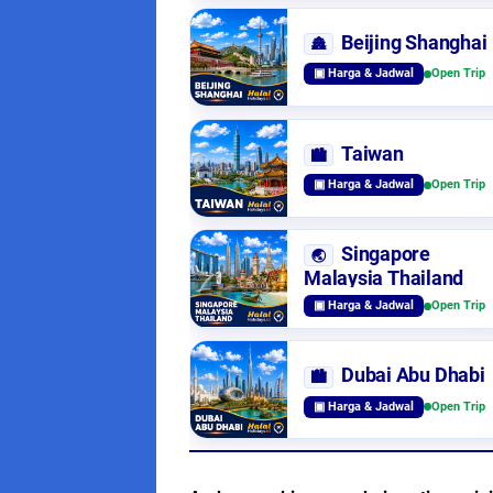
Beijing Shanghai
🏯
▣ Harga & Jadwal
Open Trip
Taiwan
🏙️
▣ Harga & Jadwal
Open Trip
Singapore
🌏
Malaysia Thailand
▣ Harga & Jadwal
Open Trip
Dubai Abu Dhabi
🏙️
▣ Harga & Jadwal
Open Trip