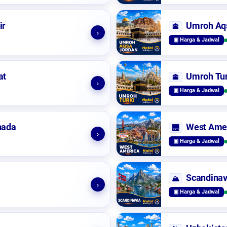
ir
Umroh Aq
🕋
›
▣ Harga & Jadwal
at
Umroh Tur
🕋
›
▣ Harga & Jadwal
nada
West Ame
🌉
›
▣ Harga & Jadwal
Scandinav
🏔️
›
▣ Harga & Jadwal