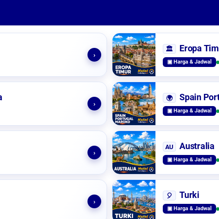
Eropa Tim
🏛️
›
▣ Harga & Jadwal
a
Spain Por
🌍
›
▣ Harga & Jadwal
Australia
AU
›
▣ Harga & Jadwal
Turki
🎈
›
▣ Harga & Jadwal