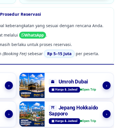
Prosedur Reservasi
dwal keberangkatan yang sesuai dengan rencana Anda.
at melalui
.
WhatsApp
asih berlaku untuk proses reservasi.
en
(Booking Fee)
sebesar
Rp 5–15 Juta
per peserta.
Umroh Dubai
🕋
›
›
▣ Harga & Jadwal
Open Trip
Jepang Hokkaido
⛩️
Sapporo
›
›
▣ Harga & Jadwal
Open Trip