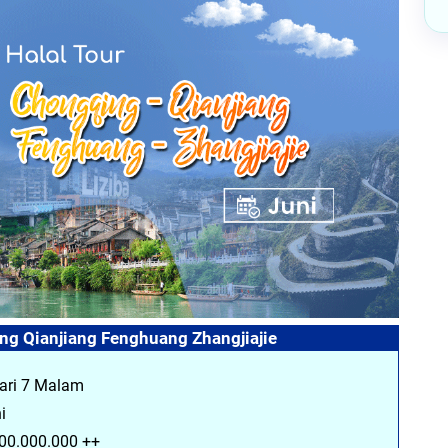
ng Qianjiang Fenghuang Zhangjiajie
Hari 7 Malam
i
 00.000.000 ++