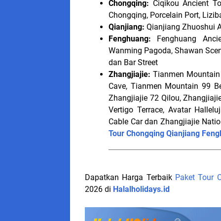
Chongqing:
Ciqikou Ancient Tow
Chongqing, Porcelain Port, Lizi
Qianjiang:
Qianjiang Zhuoshui 
Fenghuang:
Fenghuang Ancien
Wanming Pagoda, Shawan Scenic
dan Bar Street
Zhangjiajie:
Tianmen Mountain 
Cave, Tianmen Mountain 99 Ben
Zhangjiajie 72 Qilou, Zhangjiaj
Vertigo Terrace, Avatar Hallel
Cable Car dan Zhangjiajie Natio
Tour Chongqing Qianjiang Feng
Dapatkan Harga Terbaik
Paket Tour 
2026 di
Halalholidays.id