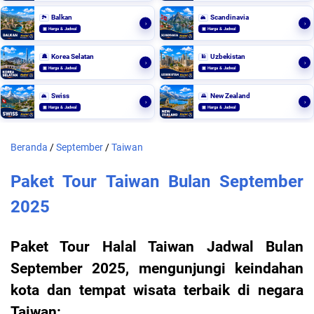
Balkan
Scandinavia
🏞️
🏔️
›
›
▣ Harga & Jadwal
▣ Harga & Jadwal
Korea Selatan
Uzbekistan
🏯
🕌
›
›
▣ Harga & Jadwal
▣ Harga & Jadwal
Swiss
New Zealand
🏔️
🌄
›
›
▣ Harga & Jadwal
▣ Harga & Jadwal
Beranda
/
September
/
Taiwan
Paket Tour Taiwan Bulan September
2025
Paket Tour Halal Taiwan Jadwal Bulan
September 2025, mengunjungi keindahan
kota dan tempat wisata terbaik di negara
Taiwan: