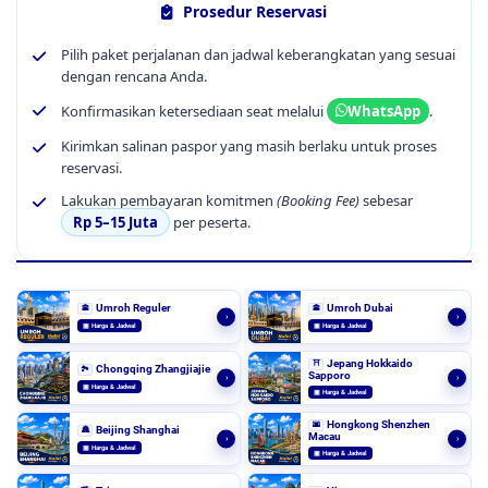
Prosedur Reservasi
Pilih paket perjalanan dan jadwal keberangkatan yang sesuai
dengan rencana Anda.
Konfirmasikan ketersediaan seat melalui
.
WhatsApp
Kirimkan salinan paspor yang masih berlaku untuk proses
reservasi.
Lakukan pembayaran komitmen
(Booking Fee)
sebesar
Rp 5–15 Juta
per peserta.
Umroh Reguler
Umroh Dubai
🕋
🕋
›
›
▣ Harga & Jadwal
▣ Harga & Jadwal
Jepang Hokkaido
⛩️
Chongqing Zhangjiajie
🏞️
Sapporo
›
›
▣ Harga & Jadwal
▣ Harga & Jadwal
Hongkong Shenzhen
🌆
Beijing Shanghai
🏯
Macau
›
›
▣ Harga & Jadwal
▣ Harga & Jadwal