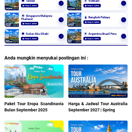
Taiwan
Vietnam
🏙️
🌿
›
›
▣ Harga & Jadwal
▣ Harga & Jadwal
Singapore Malaysia
🌏
Bangkok Pattaya
🛕
Thailand
›
›
▣ Harga & Jadwal
▣ Harga & Jadwal
Dubai Abu Dhabi
Argentina Brazil Peru
🏙️
🌎
›
›
▣ Harga & Jadwal
▣ Harga & Jadwal
Anda mungkin menyukai postingan ini :
Paket Tour Eropa Scandinavia
Harga & Jadwal Tour Australia
Bulan September 2025
September 2027 | Spring