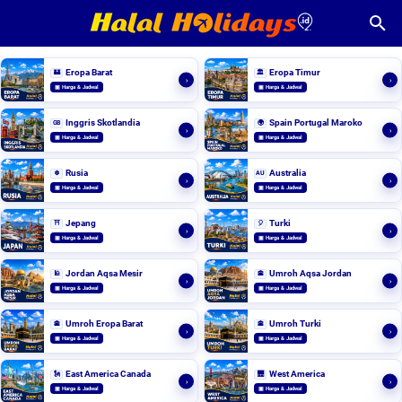
Eropa Barat
Eropa Timur
🏰
🏛️
›
›
▣ Harga & Jadwal
▣ Harga & Jadwal
Inggris Skotlandia
Spain Portugal Maroko
GB
🌍
›
›
▣ Harga & Jadwal
▣ Harga & Jadwal
Rusia
Australia
❄️
AU
›
›
▣ Harga & Jadwal
▣ Harga & Jadwal
Jepang
Turki
⛩️
🎈
›
›
▣ Harga & Jadwal
▣ Harga & Jadwal
Jordan Aqsa Mesir
Umroh Aqsa Jordan
🕌
🕋
›
›
▣ Harga & Jadwal
▣ Harga & Jadwal
Umroh Eropa Barat
Umroh Turki
🕋
🕋
›
›
▣ Harga & Jadwal
▣ Harga & Jadwal
East America Canada
West America
🗽
🌉
›
›
▣ Harga & Jadwal
▣ Harga & Jadwal