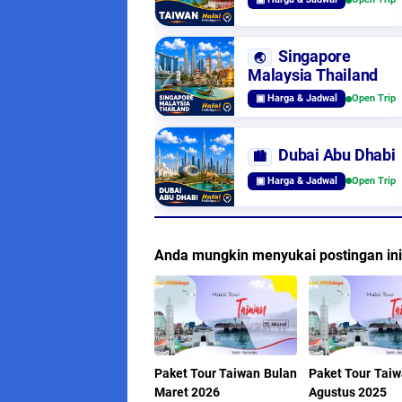
Singapore
🌏
Malaysia Thailand
▣ Harga & Jadwal
Open Trip
Dubai Abu Dhabi
🏙️
▣ Harga & Jadwal
Open Trip
Anda mungkin menyukai postingan ini
Paket Tour Taiwan Bulan
Paket Tour Taiw
Maret 2026
Agustus 2025