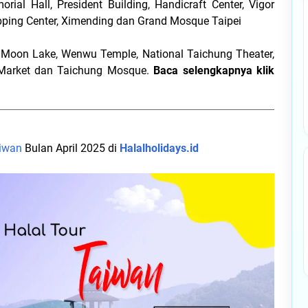
ial Hall, President Building, Handicraft Center, Vigor
pping Center, Ximending dan Grand Mosque Taipei
n Moon Lake, Wenwu Temple, National Taichung Theater,
 Market dan Taichung Mosque.
Baca selengkapnya klik
aiwan
Bulan April 2025 di
Halalholidays.id