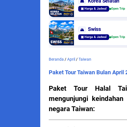
Korea Selatan
🏯
▣ Harga & Jadwal
Open Trip
Swiss
🏔️
▣ Harga & Jadwal
Open Trip
Beranda
/
April
/
Taiwan
Paket Tour Taiwan Bulan April
Paket Tour Halal Ta
mengunjungi keindahan 
negara Taiwan: