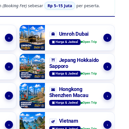
en
(Booking Fee)
sebesar
Rp 5–15 Juta
per peserta.
Umroh Dubai
🕋
›
›
▣ Harga & Jadwal
Open Trip
Jepang Hokkaido
⛩️
Sapporo
›
›
▣ Harga & Jadwal
Open Trip
Hongkong
🌆
Shenzhen Macau
›
›
▣ Harga & Jadwal
Open Trip
Vietnam
🌿
›
›
▣ Harga & Jadwal
Open Trip