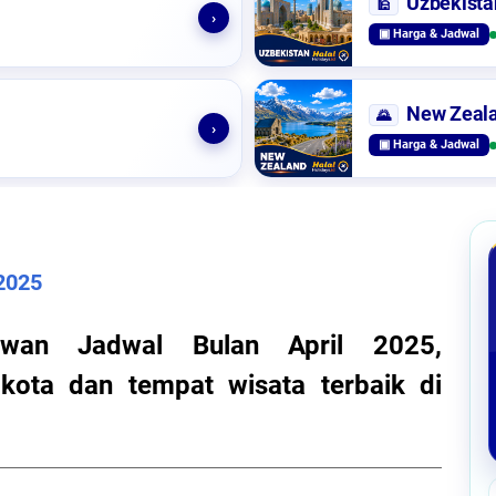
Uzbekista
🕌
›
▣ Harga & Jadwal
New Zeal
🌄
›
▣ Harga & Jadwal
 2025
iwan Jadwal Bulan April 2025,
kota dan tempat wisata terbaik di