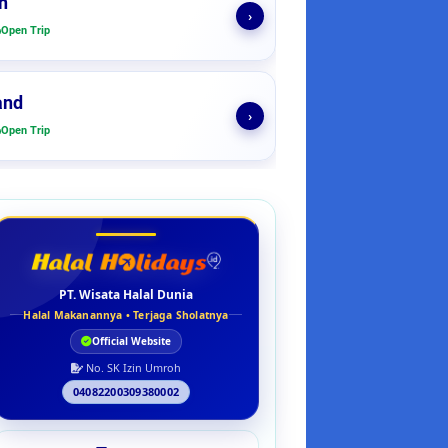
n
›
Open Trip
and
›
Open Trip
PT. Wisata Halal Dunia
Halal Makanannya • Terjaga Sholatnya
Official Website
No. SK Izin Umroh
04082200309380002