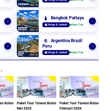
Bangkok Pattaya
🛕
›
›
▣ Harga & Jadwal
Open Trip
Argentina Brazil
🌎
Peru
›
›
▣ Harga & Jadwal
Open Trip
 :
an Bulan
Paket Tour Taiwan Bulan
Paket Tour Taiwan Bulan
Mei 2025
Februari 2026