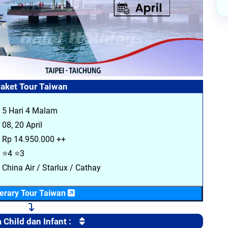
aket Tour Taiwan
 5 Hari 4 Malam
 08, 20 April
 Rp 14.950.000 ++
 ⭐4 ⭐3
 China Air / Starlux / Cathay
nerary Tour Taiwan
 Child dan Infant :