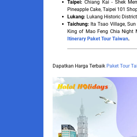
Taipei:
Chiang Kai - Shek Memor
Pineapple Cake, Taipei 101 Sho
Lukang:
Lukang Historic District
Taichung:
Ita Tsao Village, Su
King of Mao Feng Chia Night
Itinerary Paket Tour Taiwan
.
Dapatkan Harga Terbaik
Paket Tour T