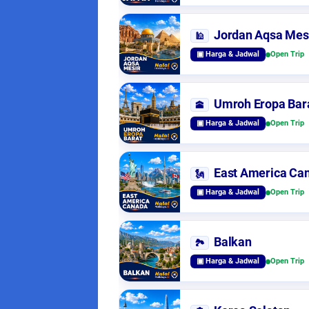
Jordan Aqsa Mes
🕌
▣ Harga & Jadwal
Open Trip
Umroh Eropa Bar
🕋
▣ Harga & Jadwal
Open Trip
East America Ca
🗽
▣ Harga & Jadwal
Open Trip
Balkan
🏞️
▣ Harga & Jadwal
Open Trip