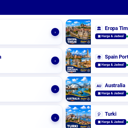
Eropa Tim
🏛️
›
▣ Harga & Jadwal
a
Spain Por
🌍
›
▣ Harga & Jadwal
Australia
AU
›
▣ Harga & Jadwal
Turki
🎈
›
▣ Harga & Jadwal