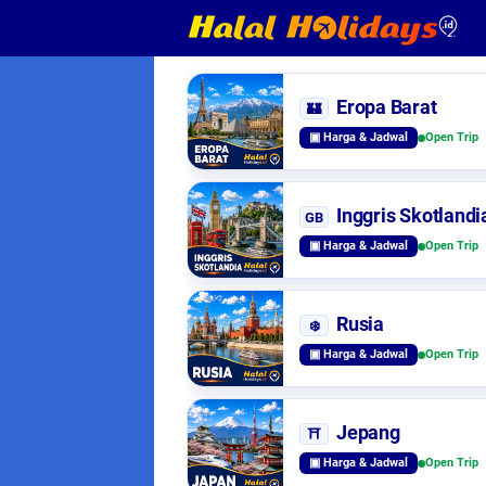
Eropa Barat
🏰
▣ Harga & Jadwal
Open Trip
Inggris Skotlandi
GB
▣ Harga & Jadwal
Open Trip
Rusia
❄️
▣ Harga & Jadwal
Open Trip
Jepang
⛩️
▣ Harga & Jadwal
Open Trip