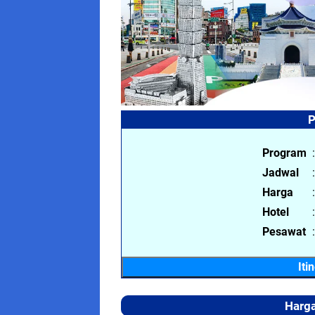
P
Program
:
Jadwal
:
Harga
:
Hotel
:
Pesawat
:
Iti
Harga