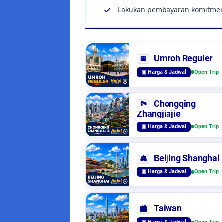
Lakukan pembayaran komitm
Umroh Reguler
🕋
▣ Harga & Jadwal
Open Trip
Chongqing
🏞️
Zhangjiajie
▣ Harga & Jadwal
Open Trip
Beijing Shanghai
🏯
▣ Harga & Jadwal
Open Trip
Taiwan
🏙️
▣ Harga & Jadwal
Open Trip