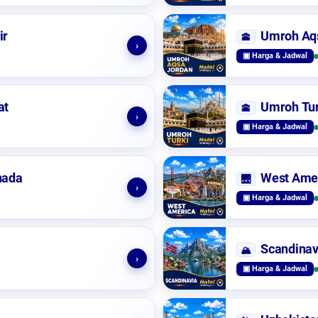
ir
Umroh Aq
🕋
›
▣ Harga & Jadwal
at
Umroh Tur
🕋
›
▣ Harga & Jadwal
nada
West Ame
🌉
›
▣ Harga & Jadwal
Scandinav
🏔️
›
▣ Harga & Jadwal