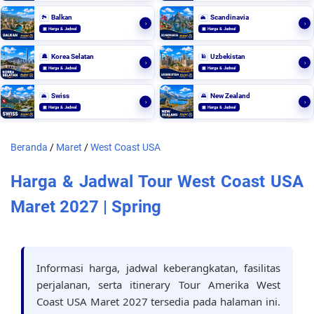
Balkan
Scandinavia
🏞️
🏔️
›
›
▣ Harga & Jadwal
▣ Harga & Jadwal
Korea Selatan
Uzbekistan
🏯
🕌
›
›
▣ Harga & Jadwal
▣ Harga & Jadwal
Swiss
New Zealand
🏔️
🌄
›
›
▣ Harga & Jadwal
▣ Harga & Jadwal
Beranda
/
Maret
/
West Coast USA
Harga & Jadwal Tour West Coast USA
Maret 2027 | Spring
Informasi harga, jadwal keberangkatan, fasilitas
perjalanan, serta itinerary Tour Amerika West
Coast USA Maret 2027 tersedia pada halaman ini.