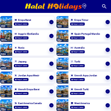
Eropa Barat
Eropa Timur
🏰
🏛️
›
›
▣ Harga & Jadwal
▣ Harga & Jadwal
Inggris Skotlandia
Spain Portugal Maroko
GB
🌍
›
›
▣ Harga & Jadwal
▣ Harga & Jadwal
Rusia
Australia
❄️
AU
›
›
▣ Harga & Jadwal
▣ Harga & Jadwal
Jepang
Turki
⛩️
🎈
›
›
▣ Harga & Jadwal
▣ Harga & Jadwal
Jordan Aqsa Mesir
Umroh Aqsa Jordan
🕌
🕋
›
›
▣ Harga & Jadwal
▣ Harga & Jadwal
Umroh Eropa Barat
Umroh Turki
🕋
🕋
›
›
▣ Harga & Jadwal
▣ Harga & Jadwal
East America Canada
West America
🗽
🌉
›
›
▣ Harga & Jadwal
▣ Harga & Jadwal