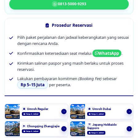
0813-5000-9293
Prosedur Reservasi
Pilih paket perjalanan dan jadwal keberangkatan yang sesuai
dengan rencana Anda.
Konfirmasikan ketersediaan seat melalui
.
WhatsApp
Kirimkan salinan paspor yang masih berlaku untuk proses
reservasi.
Lakukan pembayaran komitmen
(Booking Fee)
sebesar
Rp 5–15 Juta
per peserta.
Umroh Reguler
Umroh Dubai
🕋
🕋
›
›
▣ Harga & Jadwal
▣ Harga & Jadwal
Jepang Hokkaido
⛩️
Chongqing Zhangjiajie
🏞️
Sapporo
›
›
▣ Harga & Jadwal
▣ Harga & Jadwal