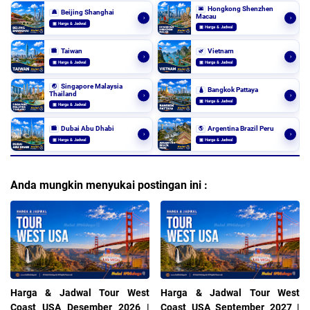
Hongkong Shenzhen
🌆
Beijing Shanghai
🏯
Macau
›
›
▣ Harga & Jadwal
▣ Harga & Jadwal
Taiwan
Vietnam
🏙️
🌿
›
›
▣ Harga & Jadwal
▣ Harga & Jadwal
Singapore Malaysia
🌏
Bangkok Pattaya
🛕
Thailand
›
›
▣ Harga & Jadwal
▣ Harga & Jadwal
Dubai Abu Dhabi
Argentina Brazil Peru
🏙️
🌎
›
›
▣ Harga & Jadwal
▣ Harga & Jadwal
Anda mungkin menyukai postingan ini :
Harga & Jadwal Tour West
Harga & Jadwal Tour West
Coast USA Desember 2026 |
Coast USA September 2027 |