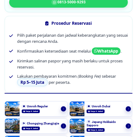
0813-5000-9293
Prosedur Reservasi
Pilih paket perjalanan dan jadwal keberangkatan yang sesuai
dengan rencana Anda.
Konfirmasikan ketersediaan seat melalui
.
WhatsApp
Kirimkan salinan paspor yang masih berlaku untuk proses
reservasi.
Lakukan pembayaran komitmen
(Booking Fee)
sebesar
Rp 5–15 Juta
per peserta.
Umroh Reguler
Umroh Dubai
🕋
🕋
›
›
▣ Harga & Jadwal
▣ Harga & Jadwal
Jepang Hokkaido
⛩️
Chongqing Zhangjiajie
🏞️
Sapporo
›
›
▣ Harga & Jadwal
▣ Harga & Jadwal