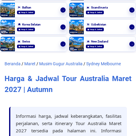
Balkan
Scandinavia
🏞️
🏔️
›
›
▣ Harga & Jadwal
▣ Harga & Jadwal
Korea Selatan
Uzbekistan
🏯
🕌
›
›
▣ Harga & Jadwal
▣ Harga & Jadwal
Swiss
New Zealand
🏔️
🌄
›
›
▣ Harga & Jadwal
▣ Harga & Jadwal
Beranda
/
Maret
/
Musim Gugur Australia
/
Sydney Melbourne
Harga & Jadwal Tour Australia Maret
2027 | Autumn
Informasi harga, jadwal keberangkatan, fasilitas
perjalanan, serta itinerary Tour Australia Maret
2027 tersedia pada halaman ini. Informasi