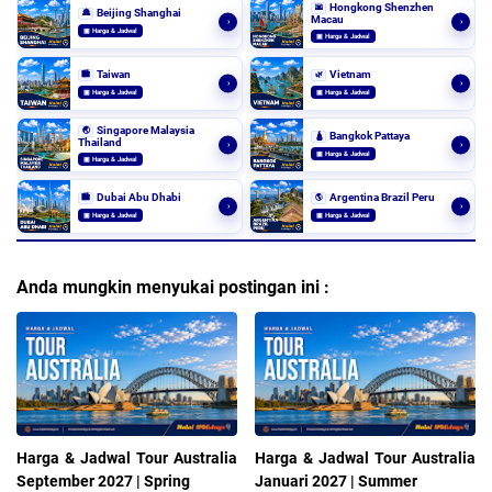
Hongkong Shenzhen
🌆
Beijing Shanghai
🏯
Macau
›
›
▣ Harga & Jadwal
▣ Harga & Jadwal
Taiwan
Vietnam
🏙️
🌿
›
›
▣ Harga & Jadwal
▣ Harga & Jadwal
Singapore Malaysia
🌏
Bangkok Pattaya
🛕
Thailand
›
›
▣ Harga & Jadwal
▣ Harga & Jadwal
Dubai Abu Dhabi
Argentina Brazil Peru
🏙️
🌎
›
›
▣ Harga & Jadwal
▣ Harga & Jadwal
Anda mungkin menyukai postingan ini :
Harga & Jadwal Tour Australia
Harga & Jadwal Tour Australia
September 2027 | Spring
Januari 2027 | Summer