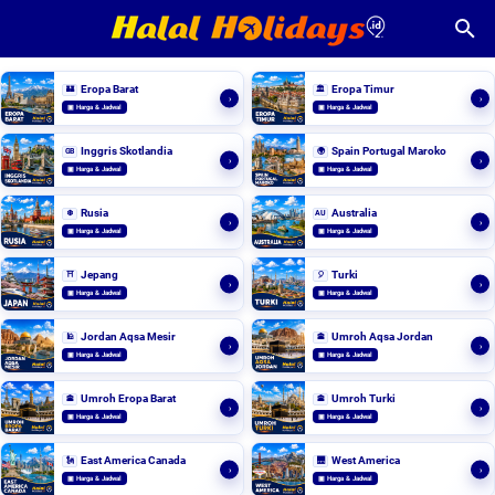
Eropa Barat
Eropa Timur
🏰
🏛️
›
›
▣ Harga & Jadwal
▣ Harga & Jadwal
Inggris Skotlandia
Spain Portugal Maroko
GB
🌍
›
›
▣ Harga & Jadwal
▣ Harga & Jadwal
Rusia
Australia
❄️
AU
›
›
▣ Harga & Jadwal
▣ Harga & Jadwal
Jepang
Turki
⛩️
🎈
›
›
▣ Harga & Jadwal
▣ Harga & Jadwal
Jordan Aqsa Mesir
Umroh Aqsa Jordan
🕌
🕋
›
›
▣ Harga & Jadwal
▣ Harga & Jadwal
Umroh Eropa Barat
Umroh Turki
🕋
🕋
›
›
▣ Harga & Jadwal
▣ Harga & Jadwal
East America Canada
West America
🗽
🌉
›
›
▣ Harga & Jadwal
▣ Harga & Jadwal