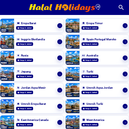
Eropa Barat
Eropa Timur
🏰
🏛️
›
›
▣ Harga & Jadwal
▣ Harga & Jadwal
Inggris Skotlandia
Spain Portugal Maroko
GB
🌍
›
›
▣ Harga & Jadwal
▣ Harga & Jadwal
Rusia
Australia
❄️
AU
›
›
▣ Harga & Jadwal
▣ Harga & Jadwal
Jepang
Turki
⛩️
🎈
›
›
▣ Harga & Jadwal
▣ Harga & Jadwal
Jordan Aqsa Mesir
Umroh Aqsa Jordan
🕌
🕋
›
›
▣ Harga & Jadwal
▣ Harga & Jadwal
Umroh Eropa Barat
Umroh Turki
🕋
🕋
›
›
▣ Harga & Jadwal
▣ Harga & Jadwal
East America Canada
West America
🗽
🌉
›
›
▣ Harga & Jadwal
▣ Harga & Jadwal