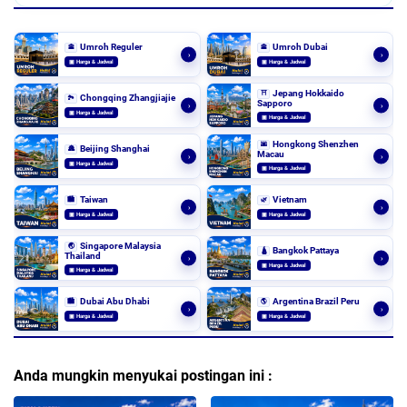
Umroh Reguler
Umroh Dubai
🕋
🕋
›
›
▣ Harga & Jadwal
▣ Harga & Jadwal
Jepang Hokkaido
⛩️
Chongqing Zhangjiajie
🏞️
Sapporo
›
›
▣ Harga & Jadwal
▣ Harga & Jadwal
Hongkong Shenzhen
🌆
Beijing Shanghai
🏯
Macau
›
›
▣ Harga & Jadwal
▣ Harga & Jadwal
Taiwan
Vietnam
🏙️
🌿
›
›
▣ Harga & Jadwal
▣ Harga & Jadwal
Singapore Malaysia
🌏
Bangkok Pattaya
🛕
Thailand
›
›
▣ Harga & Jadwal
▣ Harga & Jadwal
Dubai Abu Dhabi
Argentina Brazil Peru
🏙️
🌎
›
›
▣ Harga & Jadwal
▣ Harga & Jadwal
Anda mungkin menyukai postingan ini :