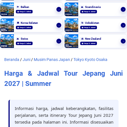
Balkan
Scandinavia
🏞️
🏔️
›
›
▣ Harga & Jadwal
▣ Harga & Jadwal
Korea Selatan
Uzbekistan
🏯
🕌
›
›
▣ Harga & Jadwal
▣ Harga & Jadwal
Swiss
New Zealand
🏔️
🌄
›
›
▣ Harga & Jadwal
▣ Harga & Jadwal
Beranda
/
Juni
/
Musim Panas Japan
/
Tokyo Kyoto Osaka
Harga & Jadwal Tour Jepang Juni
2027 | Summer
Informasi harga, jadwal keberangkatan, fasilitas
perjalanan, serta itinerary Tour Jepang Juni 2027
tersedia pada halaman ini. Informasi disesuaikan