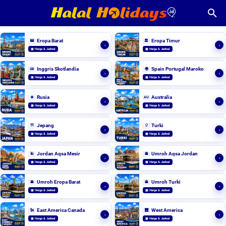
Eropa Barat
Eropa Timur
🏰
🏛️
›
›
▣ Harga & Jadwal
▣ Harga & Jadwal
Inggris Skotlandia
Spain Portugal Maroko
GB
🌍
›
›
▣ Harga & Jadwal
▣ Harga & Jadwal
Rusia
Australia
❄️
AU
›
›
▣ Harga & Jadwal
▣ Harga & Jadwal
Jepang
Turki
⛩️
🎈
›
›
▣ Harga & Jadwal
▣ Harga & Jadwal
Jordan Aqsa Mesir
Umroh Aqsa Jordan
🕌
🕋
›
›
▣ Harga & Jadwal
▣ Harga & Jadwal
Umroh Eropa Barat
Umroh Turki
🕋
🕋
›
›
▣ Harga & Jadwal
▣ Harga & Jadwal
East America Canada
West America
🗽
🌉
›
›
▣ Harga & Jadwal
▣ Harga & Jadwal