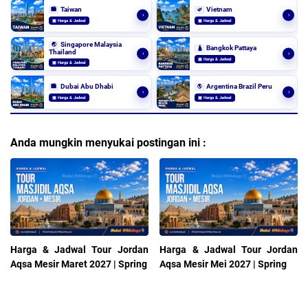
Taiwan
Vietnam
🏙️
🌿
›
›
▣ Harga & Jadwal
▣ Harga & Jadwal
Singapore Malaysia
🌏
Bangkok Pattaya
🛕
Thailand
›
›
▣ Harga & Jadwal
▣ Harga & Jadwal
Dubai Abu Dhabi
Argentina Brazil Peru
🏙️
🌎
›
›
▣ Harga & Jadwal
▣ Harga & Jadwal
Anda mungkin menyukai postingan ini :
Harga & Jadwal Tour Jordan
Harga & Jadwal Tour Jordan
Aqsa Mesir Maret 2027 | Spring
Aqsa Mesir Mei 2027 | Spring