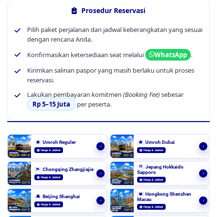
Prosedur Reservasi
Pilih paket perjalanan dan jadwal keberangkatan yang sesuai
dengan rencana Anda.
Konfirmasikan ketersediaan seat melalui
.
WhatsApp
Kirimkan salinan paspor yang masih berlaku untuk proses
reservasi.
Lakukan pembayaran komitmen
(Booking Fee)
sebesar
Rp 5–15 Juta
per peserta.
Umroh Reguler
Umroh Dubai
🕋
🕋
›
›
▣ Harga & Jadwal
▣ Harga & Jadwal
Jepang Hokkaido
⛩️
Chongqing Zhangjiajie
🏞️
Sapporo
›
›
▣ Harga & Jadwal
▣ Harga & Jadwal
Hongkong Shenzhen
🌆
Beijing Shanghai
🏯
Macau
›
›
▣ Harga & Jadwal
▣ Harga & Jadwal