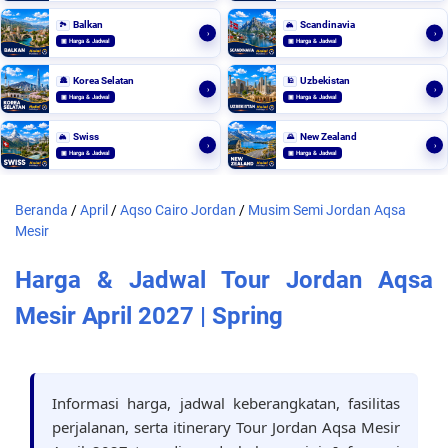
Balkan
Scandinavia
🏞️
🏔️
›
›
▣ Harga & Jadwal
▣ Harga & Jadwal
Korea Selatan
Uzbekistan
🏯
🕌
›
›
▣ Harga & Jadwal
▣ Harga & Jadwal
Swiss
New Zealand
🏔️
🌄
›
›
▣ Harga & Jadwal
▣ Harga & Jadwal
Beranda
/
April
/
Aqso Cairo Jordan
/
Musim Semi Jordan Aqsa
Mesir
Harga & Jadwal Tour Jordan Aqsa
Mesir April 2027 | Spring
Informasi harga, jadwal keberangkatan, fasilitas
perjalanan, serta itinerary Tour Jordan Aqsa Mesir