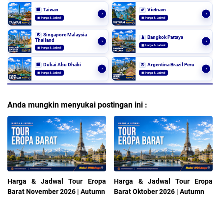
Taiwan
Vietnam
🏙️
🌿
›
›
▣ Harga & Jadwal
▣ Harga & Jadwal
Singapore Malaysia
🌏
Bangkok Pattaya
🛕
Thailand
›
›
▣ Harga & Jadwal
▣ Harga & Jadwal
Dubai Abu Dhabi
Argentina Brazil Peru
🏙️
🌎
›
›
▣ Harga & Jadwal
▣ Harga & Jadwal
Anda mungkin menyukai postingan ini :
Harga & Jadwal Tour Eropa
Harga & Jadwal Tour Eropa
Barat November 2026 | Autumn
Barat Oktober 2026 | Autumn