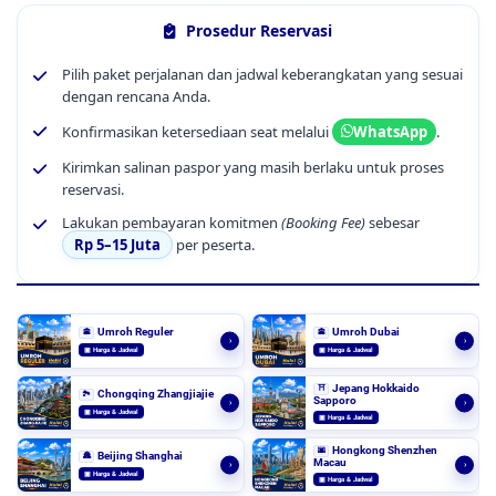
Prosedur Reservasi
Pilih paket perjalanan dan jadwal keberangkatan yang sesuai
dengan rencana Anda.
Konfirmasikan ketersediaan seat melalui
.
WhatsApp
Kirimkan salinan paspor yang masih berlaku untuk proses
reservasi.
Lakukan pembayaran komitmen
(Booking Fee)
sebesar
Rp 5–15 Juta
per peserta.
Umroh Reguler
Umroh Dubai
🕋
🕋
›
›
▣ Harga & Jadwal
▣ Harga & Jadwal
Jepang Hokkaido
⛩️
Chongqing Zhangjiajie
🏞️
Sapporo
›
›
▣ Harga & Jadwal
▣ Harga & Jadwal
Hongkong Shenzhen
🌆
Beijing Shanghai
🏯
Macau
›
›
▣ Harga & Jadwal
▣ Harga & Jadwal