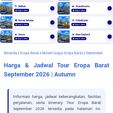
Balkan
Scandinavia
🏞️
🏔️
›
›
▣ Harga & Jadwal
▣ Harga & Jadwal
Korea Selatan
Uzbekistan
🏯
🕌
›
›
▣ Harga & Jadwal
▣ Harga & Jadwal
Swiss
New Zealand
🏔️
🌄
›
›
▣ Harga & Jadwal
▣ Harga & Jadwal
Beranda
/
Eropa Barat
/
Musim Gugur Eropa Barat
/
September
Harga & Jadwal Tour Eropa Barat
September 2026 | Autumn
Informasi harga, jadwal keberangkatan, fasilitas
perjalanan, serta itinerary Tour Eropa Barat
September 2026 tersedia pada halaman ini.