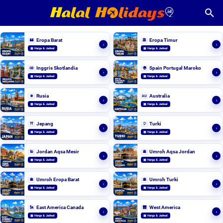
Eropa Barat
Eropa Timur
🏰
🏛️
›
›
▣ Harga & Jadwal
▣ Harga & Jadwal
Inggris Skotlandia
Spain Portugal Maroko
GB
🌍
›
›
▣ Harga & Jadwal
▣ Harga & Jadwal
Rusia
Australia
❄️
AU
›
›
▣ Harga & Jadwal
▣ Harga & Jadwal
Jepang
Turki
⛩️
🎈
›
›
▣ Harga & Jadwal
▣ Harga & Jadwal
Jordan Aqsa Mesir
Umroh Aqsa Jordan
🕌
🕋
›
›
▣ Harga & Jadwal
▣ Harga & Jadwal
Umroh Eropa Barat
Umroh Turki
🕋
🕋
›
›
▣ Harga & Jadwal
▣ Harga & Jadwal
East America Canada
West America
🗽
🌉
›
›
▣ Harga & Jadwal
▣ Harga & Jadwal